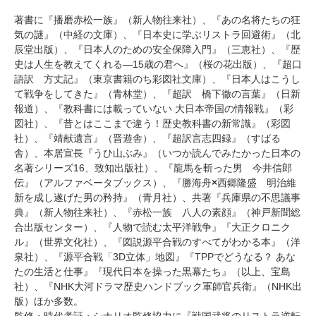
著書に『播磨赤松一族』（新人物往来社）、『あの名将たちの狂
気の謎』（中経の文庫）、『日本史に学ぶリストラ回避術』（北
辰堂出版）、『日本人のための安全保障入門』（三恵社）、『歴
史は人生を教えてくれる―15歳の君へ』（桜の花出版）、『超口
語訳 方丈記』（東京書籍のち彩図社文庫）、『日本人はこうし
て戦争をしてきた』（青林堂）、『超訳 橋下徹の言葉』（日新
報道）、『教科書には載っていない 大日本帝国の情報戦』（彩
図社）、『昔とはここまで違う！歴史教科書の新常識』（彩図
社）、『靖献遺言』（晋遊舎）、『超訳言志四録』（すばる
舎）、本居宣長『うひ山ぶみ』（いつか読んでみたかった日本の
名著シリーズ16、致知出版社）、『龍馬を斬った男 今井信郎
伝』（アルファベータブックス）、『勝海舟
×
西郷隆盛 明治維
新を成し遂げた男の矜持』（青月社）、共著『兵庫県の不思議事
典』（新人物往来社）、『赤松一族 八人の素顔』（神戸新聞総
合出版センター）、『人物で読む太平洋戦争』『大正クロニク
ル』（世界文化社）、『図説源平合戦のすべてがわかる本』（洋
泉社）、『源平合戦「3D立体」地図』『TPPでどうなる？ あな
たの生活と仕事』『現代日本を操った黒幕たち』（以上、宝島
社）、『NHK大河ドラマ歴史ハンドブック軍師官兵衛』（NHK出
版）ほか多数。