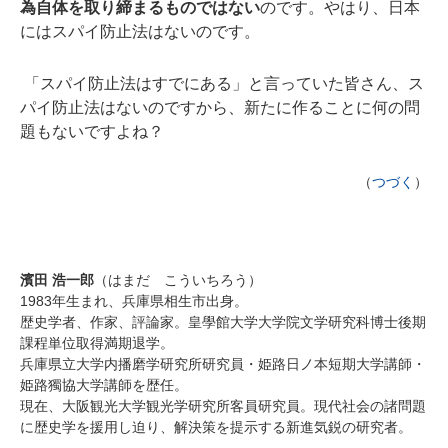
為自体を取り締まるものではない
のです。やはり、日本
にはスパイ防止法はないのです。
「スパイ防止法はすでにある」と言っていた皆さん、ス
パイ防止法はないのですから、新たに作ることに何の問
題もないですよね？
（
つづく
）
濱田
浩一郎
（はまだ こういちろう）
1983年生まれ、兵庫県相生市出身。
歴史学者、作家、評論家。皇學館大学大学院文学研究科博士後期
課程単位取得満期退学。
兵庫県立大学内播磨学研究所研究員・姫路日ノ本短期大学講師・
姫路獨協大学講師を歴任。
現在、大阪観光大学観光学研究所客員研究員。現代社会の諸問題
に歴史学を援用し迫り、解決策を提示する新進気鋭の研究者。