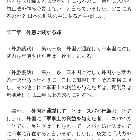
パイを取り締まる法律がすでにあるのに、新たにスパイ
防止法を作る必要はない」と言っていました。どこにあ
るのか？ 日本の刑法の中にあると主張します。
第三章
外患に関する罪
（外患誘致） 第八一条 外国と通謀して日本国に対し
武力を行使させた者は、死刑に処する。
（外患援助） 第八二条 日本国に対して外国から武力
の行使があったときに、これに加担して、その軍務に服
し、その他これに軍事上の利益を与えた者は、死刑又は
無期若しくは二年以上の懲役に処する。
確かに「
外国と通謀して
」とは、
スパイ行為
のことで
しょう。外国に「
軍事上の利益を与えた者
」も
スパイ
の
ことです。反対派はこれをもって、スパイ防止法はすで
に日本に存在すると言います。しかし、条文に「武力を