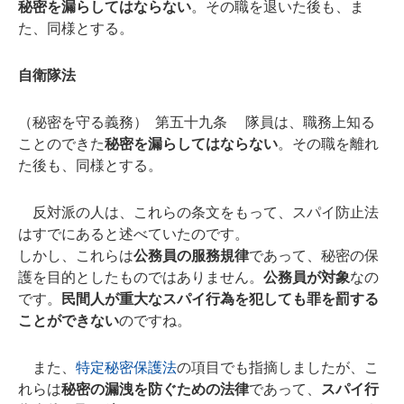
秘密を漏らしてはならない
。その職を退いた後も、ま
た、同様とする。
自衛隊法
（秘密を守る義務） 第五十九条 隊員は、職務上知る
ことのできた
秘密を漏らしてはならない
。その職を離れ
た後も、同様とする。
反対派の人は、これらの条文をもって、スパイ防止法
はすでにあると述べていたのです。
しかし、これらは
公務員の服務規律
であって、秘密の保
護を目的としたものではありません。
公務員が対象
なの
です。
民間人が重大なスパイ行為を犯しても罪を罰する
ことができない
のですね。
また、
特定秘密保護法
の項目でも指摘しましたが、こ
れらは
秘密の漏洩を防ぐための法律
であって、
スパイ行