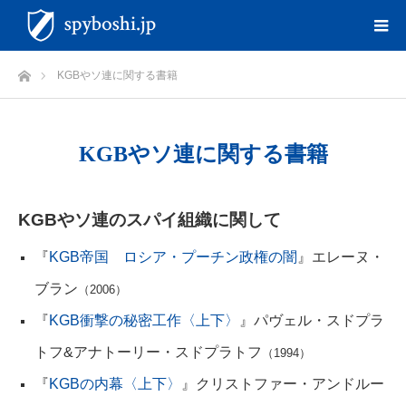
ホーム
KGBやソ連に関する書籍
KGBやソ連に関する書籍
KGB
やソ連のスパイ組織に関して
『
KGB帝国 ロシア・プーチン政権の闇
』エレーヌ・
ブラン
（2006）
『
KGB衝撃の秘密工作〈上下〉
』パヴェル・スドプラ
トフ&アナトーリー・スドプラトフ
（1994）
『
KGBの内幕〈上下〉
』クリストファー・アンドルー