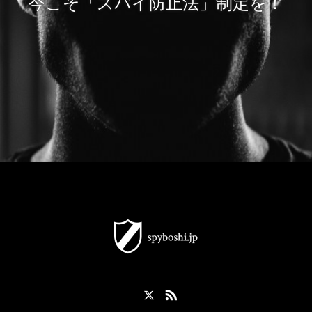
今こそ「スパイ防止法」制定を！
X
RSS