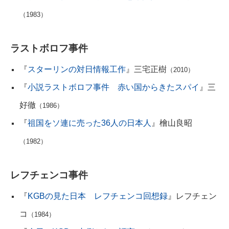
（1983）
ラストボロフ事件
『
スターリンの対日情報工作
』三宅正樹
（2010）
『
小説ラストボロフ事件 赤い国からきたスパイ
』三
好徹
（1986）
『
祖国をソ連に売った36人の日本人
』檜山良昭
（1982）
レフチェンコ事件
『
KGBの見た日本 レフチェンコ回想録
』レフチェン
コ
（1984）