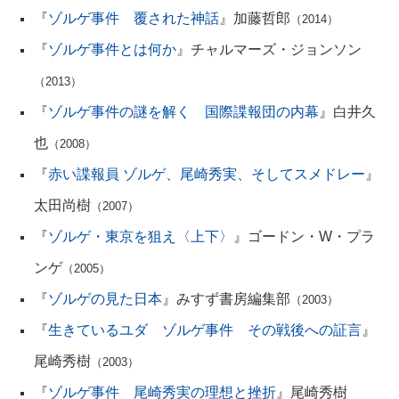
『
ゾルゲ事件 覆された神話
』加藤哲郎
（2014）
『
ゾルゲ事件とは何か
』チャルマーズ・ジョンソン
（2013）
『
ゾルゲ事件の謎を解く 国際諜報団の内幕
』白井久
也
（2008）
『
赤い諜報員 ゾルゲ、尾崎秀実、そしてスメドレー
』
太田尚樹
（2007）
『
ゾルゲ・東京を狙え〈上下〉
』ゴードン・W・プラ
ンゲ
（2005）
『
ゾルゲの見た日本
』みすず書房編集部
（2003）
『
生きているユダ ゾルゲ事件 その戦後への証言
』
尾崎秀樹
（2003）
『
ゾルゲ事件 尾崎秀実の理想と挫折
』尾崎秀樹