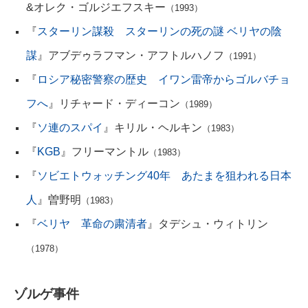
&オレク・ゴルジエフスキー
（1993）
『
スターリン謀殺 スターリンの死の謎 ベリヤの陰
謀
』アブデゥラフマン・アフトルハノフ
（1991）
『
ロシア秘密警察の歴史 イワン雷帝からゴルバチョ
フへ
』リチャード・ディーコン
（1989）
『
ソ連のスパイ
』キリル・ヘルキン
（1983）
『
KGB
』フリーマントル
（1983）
『
ソビエトウォッチング40年 あたまを狙われる日本
人
』曽野明
（1983）
『
ベリヤ 革命の粛清者
』タデシュ・ウィトリン
（1978）
ゾルゲ事件