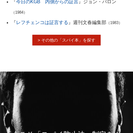
『
今日のKGB 内側からの証言
』ジョン・バロン
（1984）
『
レフチェンコは証言する
』週刊文春編集部
（1983）
> その他の「スパイ本」を探す