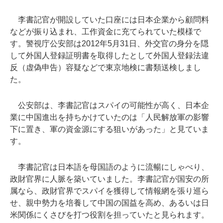
李書記官が開設していた口座には日本企業から顧問料
などが振り込まれ、工作資金に充てられていた模様で
す。警視庁公安部は2012年5月31日、外交官の身分を隠
して外国人登録証明書を取得したとして外国人登録法違
反（虚偽申告）容疑などで東京地検に書類送検しまし
た。
公安部は、李書記官はスパイの可能性が高く、日本企
業に中国進出を持ちかけていたのは「人民解放軍の影響
下に置き、軍の資金源にする狙いがあった」と見ていま
す。
李書記官は日本語を母国語のように流暢にしゃべり、
政財官界に人脈を築いていました。李書記官が国安の所
属なら、政財官界でスパイを獲得して情報網を張り巡ら
せ、親中勢力を培養して中国の国益を高め、あるいは日
米関係にくさびを打つ役割を担っていたと見られます。