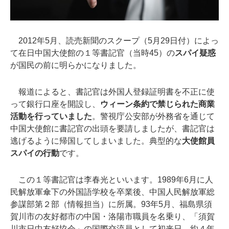
2012年5月、読売新聞のスクープ（5月29日付）によっ
て在日中国大使館の１等書記官（当時45）の
スパイ疑惑
が国民の前に明らかになりました。
報道によると、書記官は外国人登録証明書を不正に使
って銀行口座を開設し、
ウィーン条約で禁じられた商業
活動を行っていました
。警視庁公安部が外務省を通じて
中国大使館に書記官の出頭を要請しましたが、書記官は
逃げるように帰国してしまいました。典型的な
大使館員
スパイの行動
です。
この１等書記官は李春光といいます。1989年6月に人
民解放軍傘下の外国語学校を卒業後、中国人民解放軍総
参謀部第２部（情報担当）に所属。93年5月、福島県須
賀川市の友好都市の中国・洛陽市職員を名乗り、「須賀
川市日中友好協会」の国際交流員として初来日。約４年