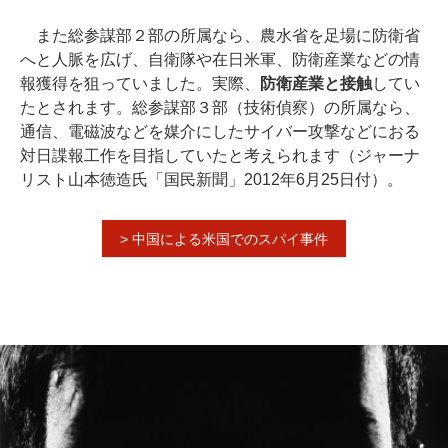
また総参謀部２部の所属なら、農水省を足場に防衛省
へと人脈を広げ、自衛隊や在日米軍、防衛産業などの情
報獲得を狙っていました。実際、
防衛産業と接触
してい
たとされます。総参謀部３部（技術偵察）の所属なら、
通信、電磁波などを媒介にしたサイバー攻撃などにおる
対日諜報工作を目指していたと考えられます（ジャーナ
リスト山本徳造氏「国民新聞」2012年6月25日付）。
> 中国による米国でのスパイ事件