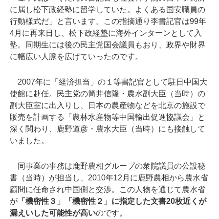
に属し松下政経塾に留学していた。よくある国安職員の
行動様式だ」と言います。この指摘通り李書記官は99年
4月に再来日し、松下政経塾に海外インターンとして入
塾。同期生には後の民主党国会議員もおり、政界や財界
に幅広い人脈を広げていったのです。
2007年に「経済担当」の１等書記官として駐日中国大
使館に赴任。民主党の筒井信隆・農水副大臣（当時）の
副大臣室に出入りし、日本の農産物などを北京の施設で
販売を計画する「農林水産物等中国輸出促進協議会」と
深く関わり、鹿野道彦・農水大臣（当時）にも接触して
いました。
同事業の事務は鹿野農相グループの衆院議員の公設秘
書（当時）が担当し、2010年12月に鹿野農相から農水省
顧問に任命され中国側と交渉。この人物を通じて農水省
が
「機密性３」「機密性２」に指定した文書20枚近くが
漏えいした可能性が高い
のです。