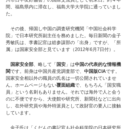
間、福島県内に滞在し、福島大学大学院に通っていまし
た。
その後、帰国し中国の調査研究機関「中国社会科学
院」で日本研究所副主任を務めました。毎日新聞の金子
秀敏氏は、李書記官は総参謀部の「出身」ですが、「所
属」は国家安全部と見ています（2012年6月7日付）。
国家安全部
、略して「
国安
」は
中国の代表的な情報機
関
です。前身は中国共産党調査部で、
中国版CIA
です。
国家安全相以外の職員の氏名は一切公開されていませ
ん。ホームページもない
覆面組織
で、もちろん「国安職
員」という名刺もありません。それでは海外で人と会う
のに不便ですから、大使館や研究所、新聞社などに出向
し、在外研究員や海外特派員として政財官の要人に接触
しています。
金子氏は「くだんの書記官も社会科学院の日本研究所