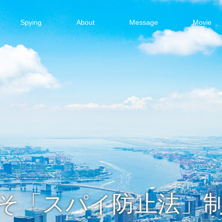
Spying
About
Message
Movie
そ「スパイ防止法」