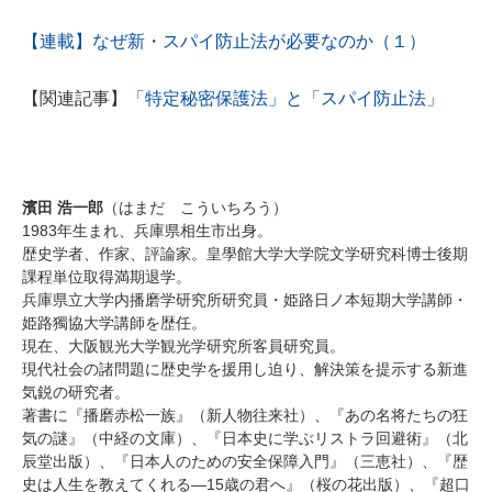
【連載】なぜ新・スパイ防止法が必要なのか（１）
【関連記事】
「特定秘密保護法」と「スパイ防止法」
濱田
浩一郎
（はまだ こういちろう）
1983年生まれ、兵庫県相生市出身。
歴史学者、作家、評論家。皇學館大学大学院文学研究科博士後期
課程単位取得満期退学。
兵庫県立大学内播磨学研究所研究員・姫路日ノ本短期大学講師・
姫路獨協大学講師を歴任。
現在、大阪観光大学観光学研究所客員研究員。
現代社会の諸問題に歴史学を援用し迫り、解決策を提示する新進
気鋭の研究者。
著書に『播磨赤松一族』（新人物往来社）、『あの名将たちの狂
気の謎』（中経の文庫）、『日本史に学ぶリストラ回避術』（北
辰堂出版）、『日本人のための安全保障入門』（三恵社）、『歴
史は人生を教えてくれる―15歳の君へ』（桜の花出版）、『超口