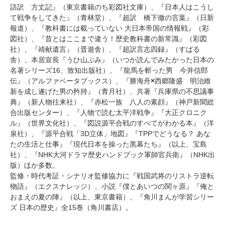
語訳 方丈記』（東京書籍のち彩図社文庫）、『日本人はこうし
て戦争をしてきた』（青林堂）、『超訳 橋下徹の言葉』（日新
報道）、『教科書には載っていない 大日本帝国の情報戦』（彩
図社）、『昔とはここまで違う！歴史教科書の新常識』（彩図
社）、『靖献遺言』（晋遊舎）、『超訳言志四録』（すばる
舎）、本居宣長『うひ山ぶみ』（いつか読んでみたかった日本の
名著シリーズ16、致知出版社）、『龍馬を斬った男 今井信郎
伝』（アルファベータブックス）、『勝海舟
×
西郷隆盛 明治維
新を成し遂げた男の矜持』（青月社）、共著『兵庫県の不思議事
典』（新人物往来社）、『赤松一族 八人の素顔』（神戸新聞総
合出版センター）、『人物で読む太平洋戦争』『大正クロニク
ル』（世界文化社）、『図説源平合戦のすべてがわかる本』（洋
泉社）、『源平合戦「3D立体」地図』『TPPでどうなる？ あな
たの生活と仕事』『現代日本を操った黒幕たち』（以上、宝島
社）、『NHK大河ドラマ歴史ハンドブック軍師官兵衛』（NHK出
版）ほか多数。
監修・時代考証・シナリオ監修協力に『戦国武将のリストラ逆転
物語』（エクスナレッジ）、小説『僕とあいつの関ヶ原』『俺と
おまえの夏の陣』（以上、東京書籍）、『角川まんが学習シリー
ズ 日本の歴史』全15巻（角川書店）。