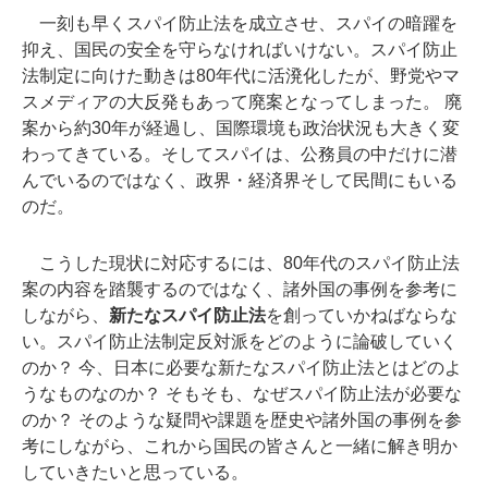
一刻も早くスパイ防止法を成立させ、スパイの暗躍を
抑え、国民の安全を守らなければいけない。スパイ防止
法制定に向けた動きは80年代に活溌化したが、野党やマ
スメディアの大反発もあって廃案となってしまった。 廃
案から約30年が経過し、国際環境も政治状況も大きく変
わってきている。そしてスパイは、公務員の中だけに潜
んでいるのではなく、政界・経済界そして民間にもいる
のだ。
こうした現状に対応するには、80年代のスパイ防止法
案の内容を踏襲するのではなく、諸外国の事例を参考に
しながら、
新たなスパイ防止法
を創っていかねばならな
い。スパイ防止法制定反対派をどのように論破していく
のか？ 今、日本に必要な新たなスパイ防止法とはどのよ
うなものなのか？ そもそも、なぜスパイ防止法が必要な
のか？ そのような疑問や課題を歴史や諸外国の事例を参
考にしながら、これから国民の皆さんと一緒に解き明か
していきたいと思っている。