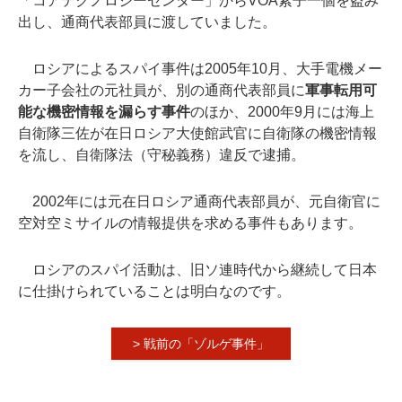
「コアテクノロジーセンター」からVOA素子一個を盗み
出し、通商代表部員に渡していました。
ロシアによるスパイ事件は2005年10月、大手電機メー
カー子会社の元社員が、別の通商代表部員に
軍事転用可
能な機密情報を漏らす事件
のほか、2000年9月には海上
自衛隊三佐が在日ロシア大使館武官に自衛隊の機密情報
を流し、自衛隊法（守秘義務）違反で逮捕。
2002年には元在日ロシア通商代表部員が、元自衛官に
空対空ミサイルの情報提供を求める事件もあります。
ロシアのスパイ活動は、旧ソ連時代から継続して日本
に仕掛けられていることは明白なのです。
> 戦前の「ゾルゲ事件」