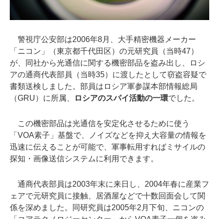
警視庁公安部は2006年8月、大手精密機器メーカー
「ニコン」（東京都千代田区）の元研究員（当時47）
が、同社から光通信に関する機密部品を盗み出し、ロシ
アの通商代表部員（当時35）に渡したとして窃盗容疑で
書類送検しました。部員はロシア軍参謀本部情報総局
（GRU）に所属、
ロシアのスパイ活動の一環
でした。
この機密部品は光通信を安定化させるために使う
「VOA素子」基盤で、ノイズなどを抑え大容量の情報を
迅速に伝えることが可能で、軍事転用すればミサイルの
探知・画像送信システムに利用できます。
通商代表部員は2003年末に来日し、2004年春に産業フ
ェアで元研究員に接触、居酒屋などで十数回面会して関
係を深めました。同研究員は2005年2月下旬、ニコンの