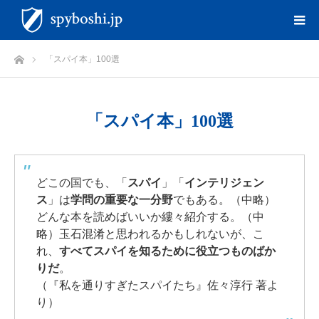
ホーム
「スパイ本」100選
「スパイ本」100選
どこの国でも、「
スパイ
」「
インテリジェン
ス
」は
学問の重要な一分野
でもある。（中略）
どんな本を読めばいいか縷々紹介する。（中
略）玉石混淆と思われるかもしれないが、こ
れ、
すべてスパイを知るために役立つものばか
りだ
。
（『私を通りすぎたスパイたち』佐々淳行 著よ
り）