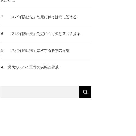
おわりに
象
７ 「スパイ防止法」制定に伴う疑問に答える
６ 「スパイ防止法」制定に不可欠な３つの提案
５ 「スパイ防止法」に対する各党の立場
行
４ 現代のスパイ工作の実態と脅威
な