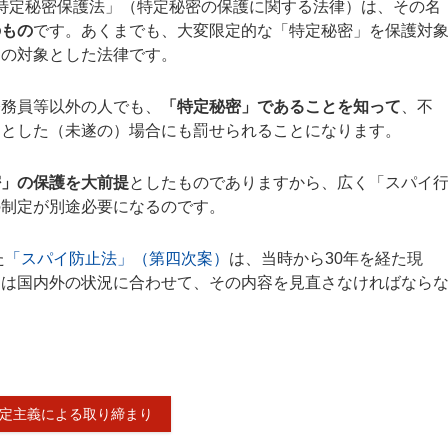
「特定秘密保護法」（特定秘密の保護に関する法律）は、その名
のもの
です。あくまでも、大変限定的な「特定秘密」を保護対
罰の対象とした法律です。
務員等以外の人でも、
「特定秘密」であることを知って
、不
うとした（未遂の）場合にも罰せられることになります。
密」の保護を大前提
としたものでありますから、広く「スパイ
の制定が別途必要になるのです。
た
「スパイ防止法」（第四次案）
は、当時から30年を経た現
には国内外の状況に合わせて、その内容を見直さなければなら
法定主義による取り締まり