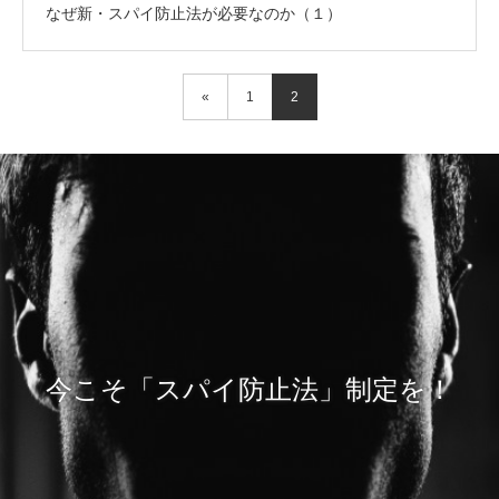
なぜ新・スパイ防止法が必要なのか（１）
«
1
2
今こそ「スパイ防止法」制定を！