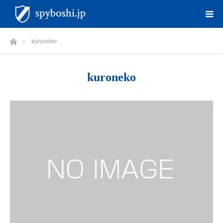
ホーム
kuroneko
kuroneko