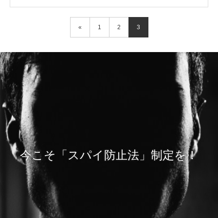
«
1
2
3
今こそ「スパイ防止法」制定を！